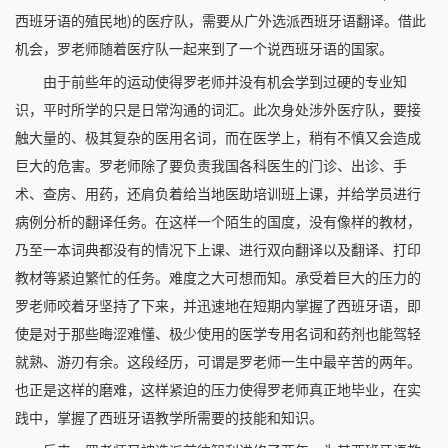
西班牙语的殖民地)的医疗队，需要从广外选派西班牙语翻译。借此
机会，罗老师随着医疗队一起来到了一个说西班牙语的国家。
由于前些年的运动使得罗老师并没有机会学到过硬的专业知
识，平时所学的只是日常沟通的词汇。此次身处涉外医疗队，要接
触大量的、极其复杂的医用名词，而在医学上，稍有不慎又会造成
巨大的危害。罗老师除了要负责我国各科医生的门诊、出诊、手
术、查房、用药，还肩负着给当地医助培训班上课，并给学员进行
病例分析的翻译任务。在这样一个陌生的国度，没有像样的教材，
乃至一本词典都没有的情况下上课、进行双向翻译以及翻译、打印
教材等紧迫繁忙的任务。难度之大可想而知。承受着巨大的压力的
罗老师咬着牙坚持了下来，并迅速地在短期内掌握了西班牙语，即
使是对于那些晦涩难懂、极少使用的医学专用名词和药剂也能驾轻
就熟、游刃有余。这段经历，可谓是罗老师一生中最辛苦的两年。
也正是这样的磨难，这样紧迫的压力使得罗老师真正地毕业，在实
践中，掌握了西班牙语教学所需要的技能和知识。