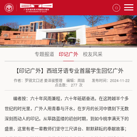
专题报道
印记广外
校友风采
【印记广外】西班牙语专业首届学生回忆广外
作者：罗镜文口述 姜泽骏整理
编辑：周喆
发布时间：2024-11-22
点击数：
277
次
编者按：
六十年风雨兼程，六十年砥砺奋进。在这跨越半个多
世纪的时光里，广外人用青春与汗水，在岁月的长河中镌刻下无数
深刻而动人的印记。从筚路蓝缕的初创时期，到如今桃李满天下的
盛景，这里有老一辈教师们坚守三尺讲台、默默耕耘的奉献故事；