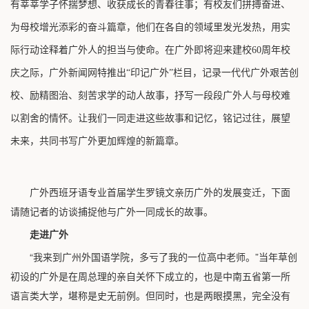
有莘莘学子怀揣梦想、收获成长的青春往事；有校友们拼搏奋进、
为母校增光添彩的奋斗篇章，他们在各自的领域里发光发热，用实
际行动诠释着广外人的担当与使命。在广外即将迎来建校60周年校
庆之际，广外新闻网特推出“印记广外”栏目，记录一代代广外艰苦创
校、励精图治、刻苦求学的动人故事，抒写一段段广外人与母校难
以割舍的情怀。让我们一同走进这些故事和记忆，铭记过往，展望
未来，共同书写广外更加辉煌的新篇章。
广外西班牙语专业首届学生罗镜文亲历广外的发展变迁，下面
请随记者的访谈捕捉他与广外一同成长的故事。
走进广外
“我来到广州外国语学院，多亏了我的一位高中老师。”当年草创
初设的广外是在周总理的亲自关怀下成立的，也是中南五省第一所
语言类大学，堪称是史无前例。但同时，也是两眼摸黑，完全没有