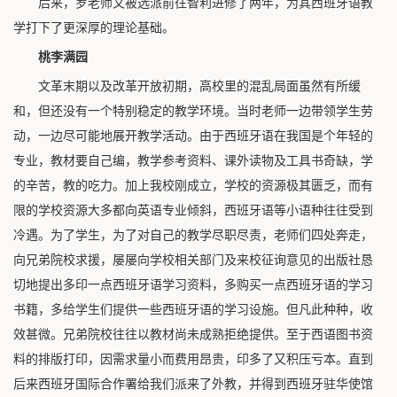
后来，罗老师又被选派前往智利进修了两年，为其西班牙语教
学打下了更深厚的理论基础。
桃李满园
文革末期以及改革开放初期，高校里的混乱局面虽然有所缓
和，但还没有一个特别稳定的教学环境。当时老师一边带领学生劳
动，一边尽可能地展开教学活动。由于西班牙语在我国是个年轻的
专业，教材要自己编，教学参考资料、课外读物及工具书奇缺，学
的辛苦，教的吃力。加上我校刚成立，学校的资源极其匮乏，而有
限的学校资源大多都向英语专业倾斜，西班牙语等小语种往往受到
冷遇。为了学生，为了对自己的教学尽职尽责，老师们四处奔走，
向兄弟院校求援，屡屡向学校相关部门及来校征询意见的出版社恳
切地提出多印一点西班牙语学习资料，多购买一点西班牙语的学习
书籍，多给学生们提供一些西班牙语的学习设施。但凡此种种，收
效甚微。兄弟院校往往以教材尚未成熟拒绝提供。至于西语图书资
料的排版打印，因需求量小而费用昂贵，印多了又积压亏本。直到
后来西班牙国际合作署给我们派来了外教，并得到西班牙驻华使馆