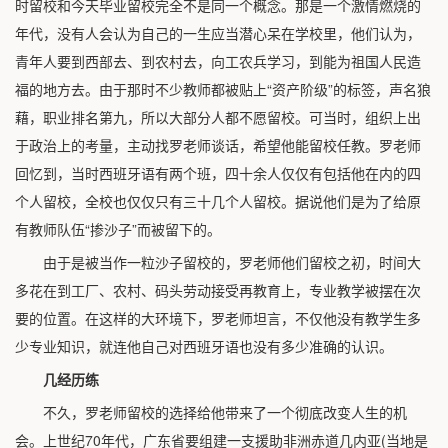
时留校和今天毕业留校完全不是同一个概念。那是一个激情燃烧的
年代，没有人会认为自己的一生应当潜心呆在学校里，他们认为，
青年人要到西部去、到农村去，向工农兵学习，到能为祖国人民造
福的地方去。由于那时不少教师都被贴上“资产阶级”的标签，声名狼
藉，职业排名第九，所以大部分人都不愿留校。可当时，组织上出
于政治上的考量，主动找罗老师谈话，希望他能留校任教。罗老师
回忆到，当时西班牙语有两个班，四十余人仅仅有包括他在内的四
个人留校，全校也仅仅只有三十几个人留校。据说他们是为了给原
有教师队伍“掺沙子”而被留下的。
由于是被当作一粒沙子留校的，罗老师他们留校之初，时间大
多花在到工厂、农村、码头劳动接受再教育上，专业教学被摆在次
要的位置。在这样的大环境下，罗老师坦言，不仅他没有教学生多
少专业知识，就连他自己对西班牙语也没有多少准确的认识。
几经历练
不久，罗老师留校的选择给他带来了一个彻底改变人生的机
会。上世纪70年代，广东省要组建一支援助非洲赤道几内亚(当地是