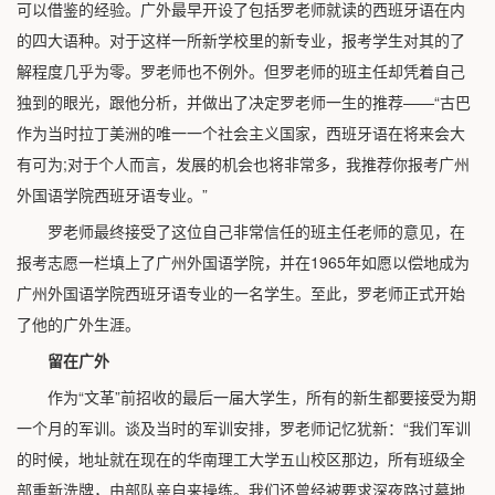
可以借鉴的经验。广外最早开设了包括罗老师就读的西班牙语在内
的四大语种。对于这样一所新学校里的新专业，报考学生对其的了
解程度几乎为零。罗老师也不例外。但罗老师的班主任却凭着自己
独到的眼光，跟他分析，并做出了决定罗老师一生的推荐——“古巴
作为当时拉丁美洲的唯一一个社会主义国家，西班牙语在将来会大
有可为;对于个人而言，发展的机会也将非常多，我推荐你报考广州
外国语学院西班牙语专业。”
罗老师最终接受了这位自己非常信任的班主任老师的意见，在
报考志愿一栏填上了广州外国语学院，并在1965年如愿以偿地成为
广州外国语学院西班牙语专业的一名学生。至此，罗老师正式开始
了他的广外生涯。
留在广外
作为“文革”前招收的最后一届大学生，所有的新生都要接受为期
一个月的军训。谈及当时的军训安排，罗老师记忆犹新：“我们军训
的时候，地址就在现在的华南理工大学五山校区那边，所有班级全
部重新洗牌，由部队亲自来操练。我们还曾经被要求深夜路过墓地