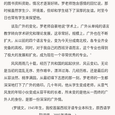
的图书资料资助，情况才逐渐好转。罗老师饱含感情的回忆说，那
时候虽然学生少、环境差，但却和学生结下了深厚的友谊。时至今
日也常有学生来探望他。
谈及广外的变化，罗老师自豪地说“学术上，广外从单纯的语言
教学转向学术研究和理论发展，这非常好。规模上，广外也在不断
扩大，从以前的四个语言专业，变为今天分成南北校，各专业齐全
完备的高校。同时，对于我自己的西班牙语而言，这个专业也得到
了极大的发展和扩充，成为现在一个非常优秀的专业。”
风风雨雨几十载，经历了共和国的起起伏伏、风云变幻。无论
是当初的混乱无序、劳作艰辛，漂洋过海、几经历练，还是最后的
从容淡然、桃李满园，从最初填下志愿的那一刻，罗老师的一生都
深深地打下了广外的烙印。几十年间，他从学生变成老师，从意气
风发的年轻小伙变成从容平和的长者，所未变的是他从一而终的广
外人的身份，是那一份深深的广外情。
(罗镜文，1945年生，我校首届西班牙语专业本科生，原西语学