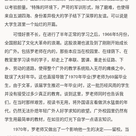
以考验胆量。”特殊的环境下，严苛的军训形式，除了磨难，也使得
来自五湖四海、身份差异极大的学子结下了深厚的友谊。可以说是
大学生涯里一个灿烂的开篇。
可惜好景不长，在进行了半年正常的学习之后，1966年5月份，
全国掀起了文化大革命的浪潮。这股浪潮也波及到了刚刚开始成长
的广外。包括罗老师在内的，那些本应当在校园里、在绿荫下、在
教室里学习读书的学子，却走上了串联、罢课、重走长征路、下
乡、劳动的道路，使得整个广外的教学系统陷入无尽的瘫痪之中，
耽误了大好年华。这也直接导致了1970年毕业(罗老师为69届毕业
生，由于文革，该届学生推迟一年毕业)时，这一批历经风雨的学生
并没有接受过多少真正的教育。谈到这里，罗老师同时也告诉我
们，在当时那样艰苦，视读书无用，将外国语言看做洪水猛兽的年
代，仍然无法扑熄年轻广外人好学求知的欲望。广外校园里仍然有
学生用最简单的教材，在如豆的灯光下自学一点语言知识。
1970年，罗老师又做出了一个影响他一生的决定——留校。当